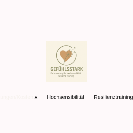
tungen/Kosten
Hochsensibilität
Resilienztraining
© Urheberrecht. Alle Rechte vorbehalten.